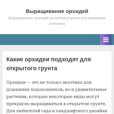
Skip
to
Выращивание орхидей
content
Выращивание орхидей на любом участке и в домашних
условиях
Какие орхидеи подходят для
открытого грунта
Орхидеи — это не только экзотика для
Posted
к
By
2
Комментариев
admin
домашних подоконников, но и удивительные
on
записи
июля
нет
растения, которые некоторые виды могут
Какие
2025
прекрасно выращиваться в открытом грунте.
орхидеи
Для любителей сада и ландшафтного дизайна