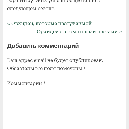
гарантируют их успешное цветение в
следующем сезоне.
Виды и
Навигация
P
Орхидеи, которые цветут зимой
сорта
r
N
Орхидеи с ароматными цветами
по
орхидей
e
e
Добавить комментарий
записям
v
x
i
t
Ваш адрес email не будет опубликован.
o
P
Обязательные поля помечены
*
u
o
s
s
Комментарий
*
P
t
o
:
s
t
: