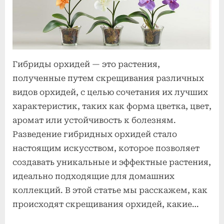
2025
орхидей:
что
это
и
Гибриды орхидей — это растения,
как
полученные путем скрещивания различных
их
видов орхидей, с целью сочетания их лучших
разводят
характеристик, таких как форма цветка, цвет,
аромат или устойчивость к болезням.
Разведение гибридных орхидей стало
настоящим искусством, которое позволяет
создавать уникальные и эффектные растения,
идеально подходящие для домашних
коллекций. В этой статье мы расскажем, как
происходят скрещивания орхидей, какие…