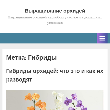
Skip
to
Выращивание орхидей
content
Выращивание орхидей на любом участке и в домашних
условиях
Метка:
Гибриды
Гибриды орхидей: что это и как их
разводят
Posted
к
By
2
Комментариев
admin
on
записи
июля
нет
Гибриды