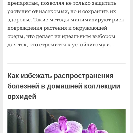
препаратам, позволяя не только защитить
растения от насекомых, но и сохранить их
здоровье. Такие методы минимизируют риск
повреждения растения и окружающей
среды, что делает их идеальным выбором
для тех, кто стремится к устойчивому и…
Болезни и
вредители
Как избежать распространения
орхидей
болезней в домашней коллекции
орхидей
Posted
к
By
2
Комментариев
admin
on
записи
июля
нет