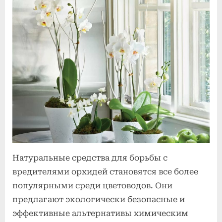
Posted
к
By
2
Комментариев
admin
on
записи
июля
нет
Использование
2025
натуральных
средств
против
вредителей
орхидей
Натуральные средства для борьбы с
вредителями орхидей становятся все более
популярными среди цветоводов. Они
предлагают экологически безопасные и
эффективные альтернативы химическим