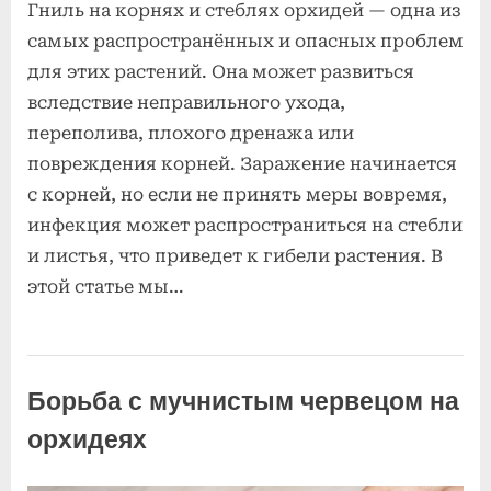
Гниль на корнях и стеблях орхидей — одна из
и
самых распространённых и опасных проблем
стеблях
для этих растений. Она может развиться
вследствие неправильного ухода,
переполива, плохого дренажа или
повреждения корней. Заражение начинается
с корней, но если не принять меры вовремя,
инфекция может распространиться на стебли
и листья, что приведет к гибели растения. В
этой статье мы…
Болезни и
вредители
Борьба с мучнистым червецом на
орхидей
орхидеях