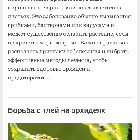
коричневых, черных или желтых пятен на
листьях. Это заболевание обычно вызывается
грибками, бактериями или вирусами и
может существенно ослабить растение, если
не принять меры вовремя. Важно правильно
распознать признаки заболевания и выбрать
эффективные методы лечения, чтобы
сохранить здоровье орхидеи и
предотвратить…
Болезни и
вредители
Борьба с тлей на орхидеях
орхидей
Posted
к
By
2
Комментариев
admin