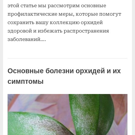
этой статье мы рассмотрим основные
профилактические меры, которые помогут
сохранить вашу коллекцию орхидей
здоровой и избежать распространения
заболеваний….
Болезни и
вредители
Основные болезни орхидей и их
орхидей
симптомы
Posted
к
By
2
Комментариев
admin
on
записи
июля
нет
Основные
2025
болезни