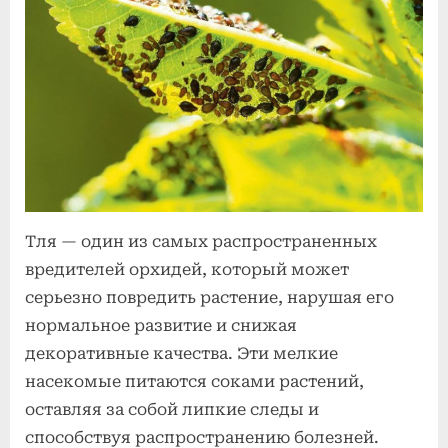
on
записи
июля
нет
Борьба
2025
с
тлей
на
орхидеях
Тля — один из самых распространенных
вредителей орхидей, который может
серьезно повредить растение, нарушая его
нормальное развитие и снижая
декоративные качества. Эти мелкие
насекомые питаются соками растений,
оставляя за собой липкие следы и
способствуя распространению болезней.