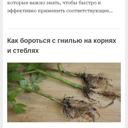
которые важно знать, чтобы быстро и
эффективно применить соответствующее…
Болезни и
вредители
Как бороться с гнилью на корнях
орхидей
и стеблях
Posted
к
By
2
Комментариев
admin
on
записи
июля
нет
Как
2025
бороться
с
гнилью
на
корнях