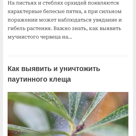
На листьях и стеблях орхидей появляются
характерные белесые пятна, а при сильном
поражении может наблюдаться увядание и
гибель растения. Важно знать, как выявить
мучнистого червеца на…
Болезни и
вредители
Как выявить и уничтожить
орхидей
паутинного клеща
Posted
к
By
2
Комментариев
admin
on
записи
июля
нет
Как
2025
выявить
и