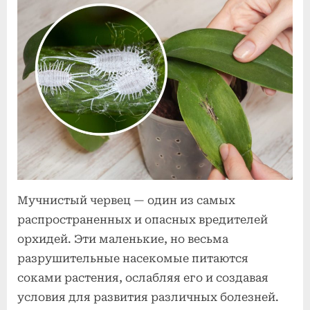
Posted
к
By
2
Комментариев
admin
on
записи
июля
нет
Борьба
2025
с
мучнистым
червецом
на
орхидеях
Мучнистый червец — один из самых
распространенных и опасных вредителей
орхидей. Эти маленькие, но весьма
разрушительные насекомые питаются
соками растения, ослабляя его и создавая
условия для развития различных болезней.