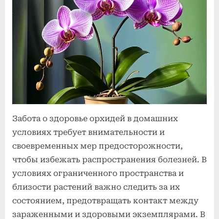
Как
2025
избежать
распространения
болезней
в
домашней
коллекции
орхидей
Забота о здоровье орхидей в домашних
условиях требует внимательности и
своевременных мер предосторожности,
чтобы избежать распространения болезней. В
условиях ограниченного пространства и
близости растений важно следить за их
состоянием, предотвращать контакт между
зараженными и здоровыми экземплярами. В