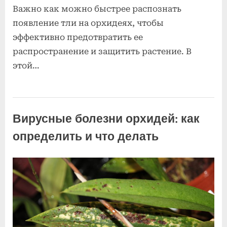
Важно как можно быстрее распознать
появление тли на орхидеях, чтобы
эффективно предотвратить ее
распространение и защитить растение. В
этой…
Болезни и
вредители
Вирусные болезни орхидей: как
орхидей
определить и что делать
Posted
к
By
2
Комментариев
admin
on
записи
июля
нет
Вирусные
2025
болезни