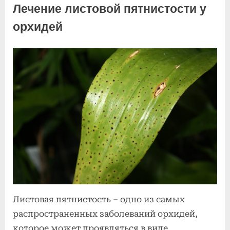
вредители
Лечение листовой пятнистости у
орхидей
орхидей
Posted
к
By
2
Комментариев
admin
on
записи
июля
нет
Лечение
2025
листовой
пятнистости
у
орхидей
Листовая пятнистость – одно из самых
распространенных заболеваний орхидей,
которое может проявляться в виде