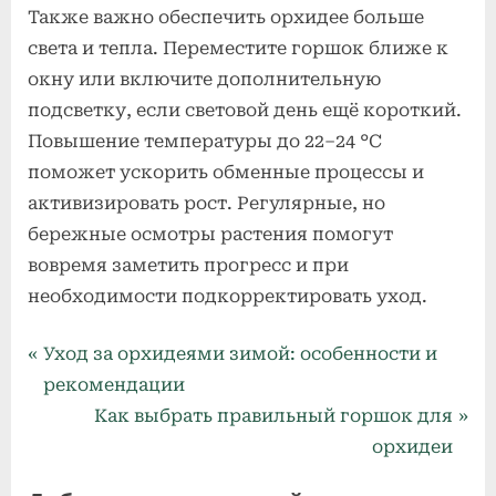
Также важно обеспечить орхидее больше
света и тепла. Переместите горшок ближе к
окну или включите дополнительную
подсветку, если световой день ещё короткий.
Повышение температуры до 22–24 °C
поможет ускорить обменные процессы и
активизировать рост. Регулярные, но
бережные осмотры растения помогут
вовремя заметить прогресс и при
необходимости подкорректировать уход.
Уход за
Навигация
P
Уход за орхидеями зимой: особенности и
орхидеями
r
рекомендации
по
e
N
Как выбрать правильный горшок для
записям
v
e
орхидеи
i
x