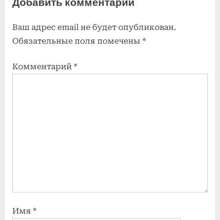
Добавить комментарий
o
t
u
P
Ваш адрес email не будет опубликован.
s
o
Обязательные поля помечены
*
P
s
o
t
Комментарий
*
s
:
t
:
Имя
*