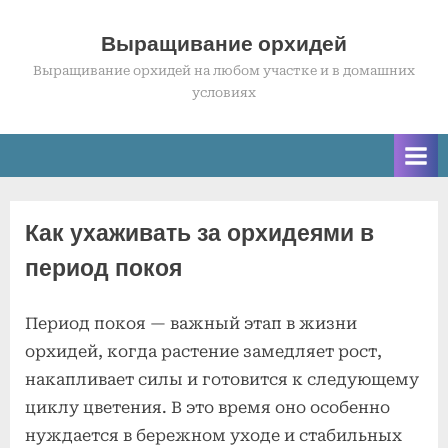
Skip
to
Выращивание орхидей
content
Выращивание орхидей на любом участке и в домашних
условиях
Как ухаживать за орхидеями в
период покоя
Период покоя — важный этап в жизни
Posted
к
By
2
Комментариев
admin
орхидей, когда растение замедляет рост,
on
записи
июля
нет
накапливает силы и готовится к следующему
Как
2025
циклу цветения. В это время оно особенно
ухаживать
нуждается в бережном уходе и стабильных